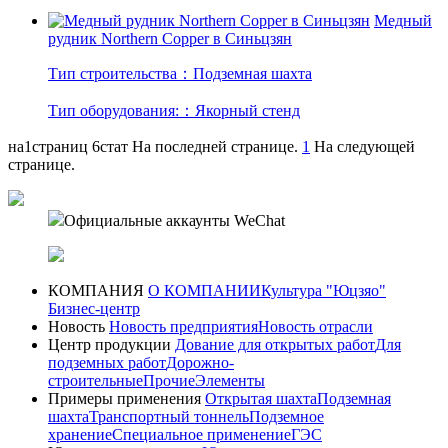
Медный
рудник Northern Copper в Синьцзян
Тип строительства：Подземная шахта
Тип оборудования:：Якорный стенд
на1страниц
6стат
На последней странице.
1
На следующей
странице.
Официальные аккаунты WeChat
КОМПАНИЯ
О КОМПАНИИ
Культура "Юцзяо"
Бизнес-центр
Новость
Новость предприятия
Новость отрасли
Центр продукции
Дование для открытых работ
Для
подземных работ
Дорожно-
строительные
Прочие
Элементы
Примеры применения
Открытая шахта
Подземная
шахта
Транспортный тоннель
Подземное
хранение
Специальное применение
ГЭС