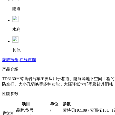
隧道
水利
其他
获取报价
在线咨询
产品介绍
TD3130三臂凿岩台车主要应用于巷道、隧洞等地下空间工
防空打、大小孔切换等多种功能，大幅降低卡钎率及钻具消耗
性能参数
项目
单位
参数
品牌/型号
/
蒙特贝HC109 / 安百拓18U
凿岩机