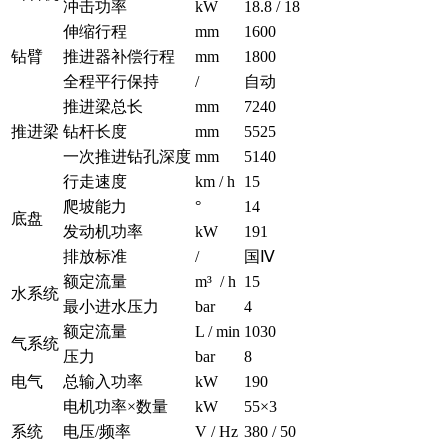
冲击功率
kW
18.8 / 18
伸缩行程
mm
1600
钻臂
推进器补偿行程
mm
1800
全程平行保持
/
自动
推进梁总长
mm
7240
推进梁
钻杆长度
mm
5525
一次推进钻孔深度
mm
5140
行走速度
km / h
15
爬坡能力
°
14
底盘
发动机功率
kW
191
排放标准
/
国Ⅳ
额定流量
m³ / h
15
水系统
最小进水压力
bar
4
额定流量
L / min
1030
气系统
压力
bar
8
电气
总输入功率
kW
190
电机功率×数量
kW
55×3
系统
电压/频率
V / Hz
380 / 50