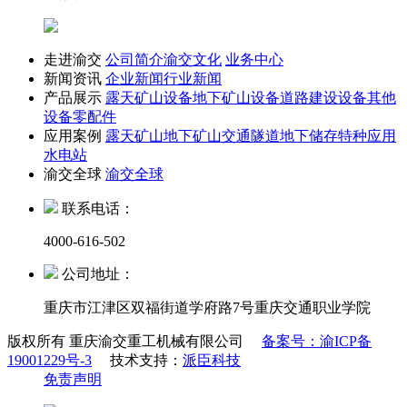
走进渝交
公司简介
渝交文化
业务中心
新闻资讯
企业新闻
行业新闻
产品展示
露天矿山设备
地下矿山设备
道路建设设备
其他
设备
零配件
应用案例
露天矿山
地下矿山
交通隧道
地下储存
特种应用
水电站
渝交全球
渝交全球
联系电话：
4000-616-502
公司地址：
重庆市江津区双福街道学府路7号重庆交通职业学院
版权所有 重庆渝交重工机械有限公司
备案号：渝ICP备
19001229号-3
技术支持：
派臣科技
免责声明